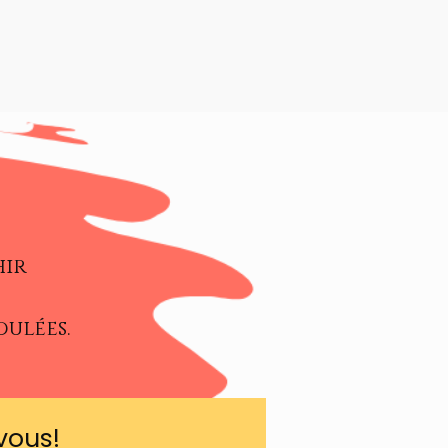
hir
dulées.
vous!