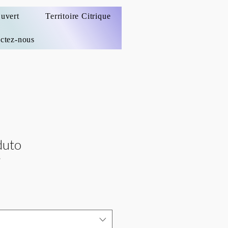
uvert
Territoire Citrique
ctez-nous
duto
9