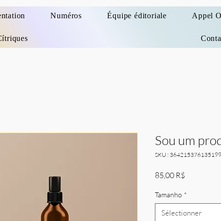
entation
Numéros
Équipe éditoriale
Appel O
Cítriques
Conta
Sou um pro
SKU : 36421537613519
Prix
85,00 R$
Tamanho
*
Sélectionner