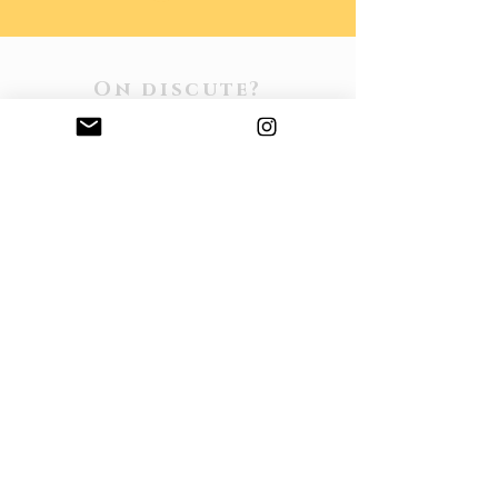
On discute?
Ce qui te pousse, t’émeut ou te fait
réfléchir
nous intéresse aussi.
Partage tes idées, impressions et
émotions acidulées.
Ta voix compte.
Instagram
revistaartecitrica@gmail.com
Abonnez-vous!