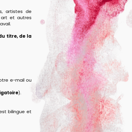
s, artistes de
 art et autres
avail.
 titre, de la
votre e-mail ou
igatoire
).
est bilingue et