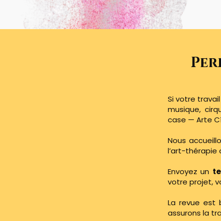
Per
Si votre travai
musique, cirq
case — Arte Cí
Nous accueillo
l’art-thérapie
Envoyez un
te
votre projet, 
La revue est 
assurons la tr