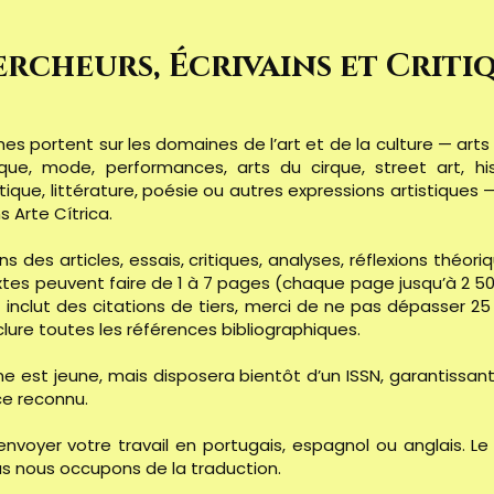
rcheurs, Écrivains et Criti
hes portent sur les domaines de l’art et de la culture — arts 
que, mode, performances, arts du cirque, street art, hist
itique, littérature, poésie ou autres expressions artistiques 
 Arte Cítrica.
 des articles, essais, critiques, analyses, réflexions théor
xtes peuvent faire de 1 à 7 pages (chaque page jusqu’à 2 50
il inclut des citations de tiers, merci de ne pas dépasser 
nclure toutes les références bibliographiques.
 est jeune, mais disposera bientôt d’un ISSN, garantissant
e reconnu.
nvoyer votre travail en portugais, espagnol ou anglais. L
us nous occupons de la traduction.