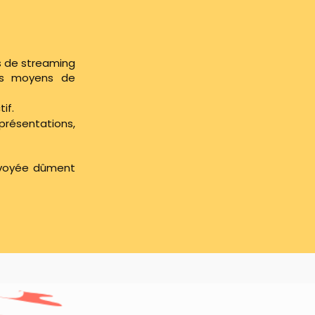
es de streaming
res moyens de
if.
présentations,
nvoyée dûment