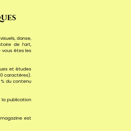
ques
visuels, danse,
oire de l’art,
— vous êtes les
iques et études
0 caractères).
25 % du contenu
 la publication
e magazine est