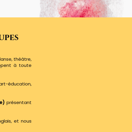
upes
 danse, théâtre,
appent à toute
art-éducation,
e)
présentant
glais, et nous