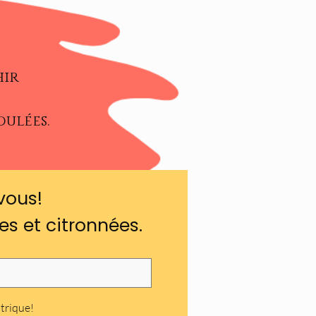
hir
dulées.
vous!
es et citronnées.
itrique!