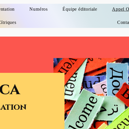
entation
Numéros
Équipe éditoriale
Appel O
Cítriques
Conta
ica
éation