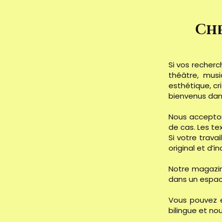
Che
Si vos recherc
théâtre, musi
esthétique, cr
bienvenus dans
Nous acceptons
de cas.
Les te
Si votre trava
original et d’i
Notre magazine
dans un espac
Vous pouvez e
bilingue et no