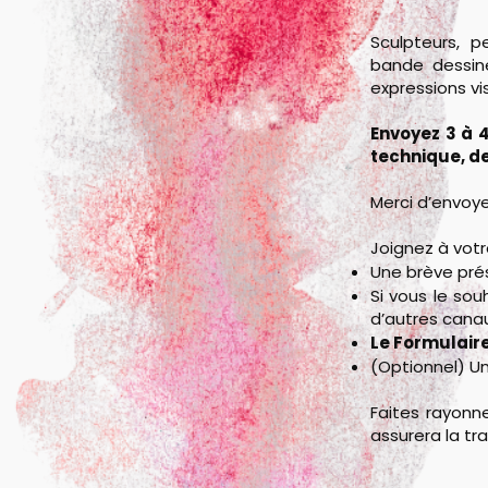
Sculpteurs, pe
bande dessinée
expressions vi
Envoyez 3 à 
technique, de
Merci d’envoye
Joignez à votr
Une brève prés
Si vous le sou
d’autres canau
Le Formulaire
(Optionnel) Un
Faites rayonne
assurera la tr