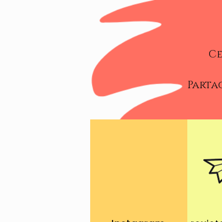
Ce
Partag