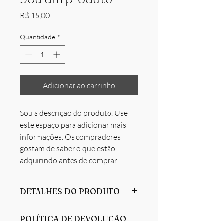
Preço
R$ 15,00
Quantidade
*
Adicionar ao carrinho
Sou a descrição do produto. Use 
este espaço para adicionar mais 
informações. Os compradores 
gostam de saber o que estão 
adquirindo antes de comprar.
DETALHES DO PRODUTO
Use este espaço para adicionar mais
POLÍTICA DE DEVOLUÇÃO
detalhes sobre seu produto, como