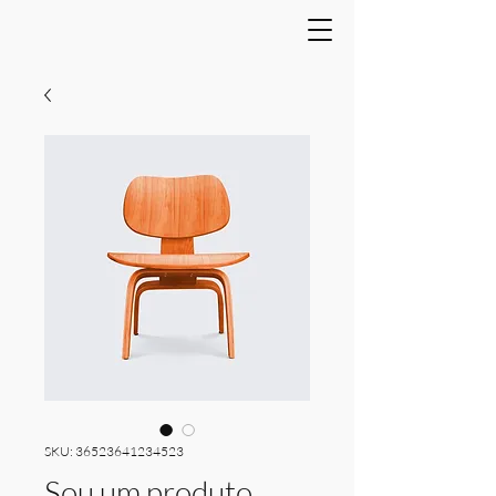
SKU: 36523641234523
Sou um produto