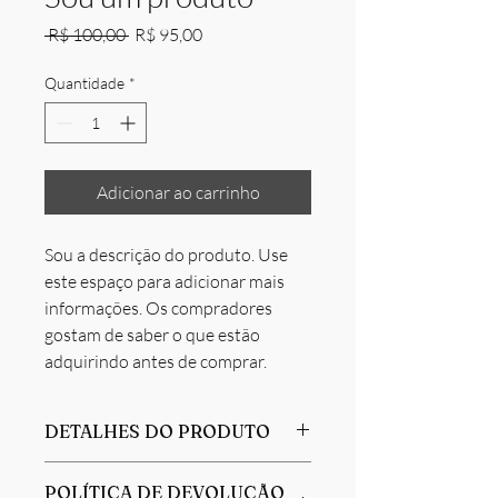
Preço
Preço
 R$ 100,00 
R$ 95,00
normal
promocional
Quantidade
*
Adicionar ao carrinho
Sou a descrição do produto. Use 
este espaço para adicionar mais 
informações. Os compradores 
gostam de saber o que estão 
adquirindo antes de comprar.
DETALHES DO PRODUTO
Use este espaço para adicionar mais
POLÍTICA DE DEVOLUÇÃO
detalhes sobre seu produto, como