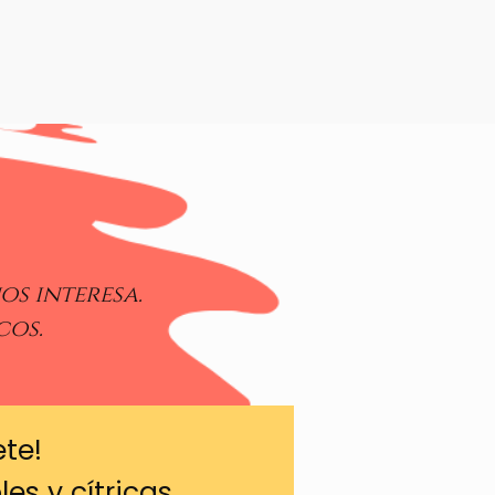
os interesa.
cos.
ete!
es y cítricas.