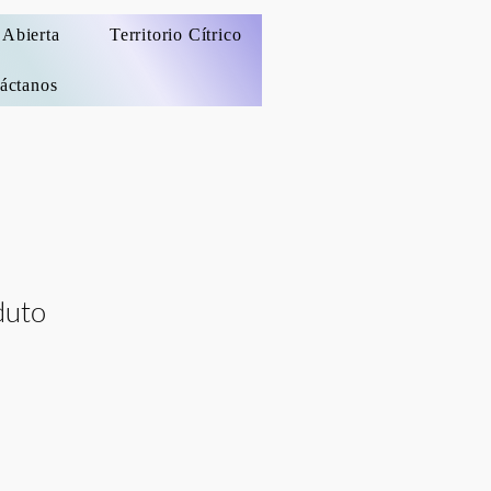
 Abierta
Territorio Cítrico
áctanos
duto