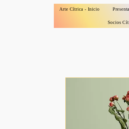
Arte Cítrica - Inicio
Present
Socios Cít