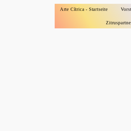
Arte Cítrica - Startseite
Vors
Zitruspartne