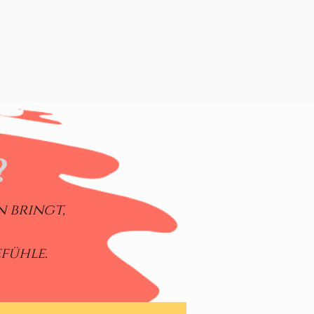
?
 bringt,
efühle.