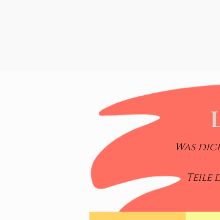
Was dic
Teile 